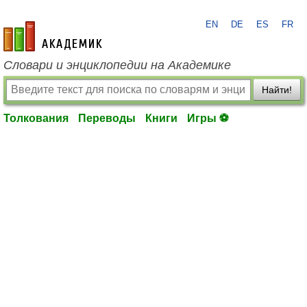
EN
DE
ES
FR
academic.ru
Словари и энциклопедии на Академике
Найти!
Толкования
Переводы
Книги
Игры ⚽